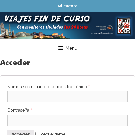
Saltar
Mi cuenta
al
contenido
Menu
Acceder
Nombre de usuario o correo electrónico
*
Contraseña
*
Acceder
Recuérdame