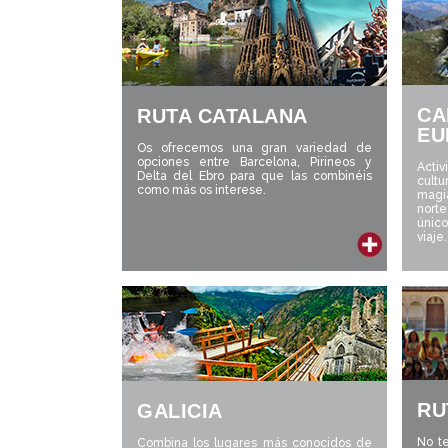
CA
RUTA CATALANA
EU
Os ofrecemos una gran variedad de
opciones entre Barcelona, Pirineos y
Acti
Delta del Ebro para que las combinéis
cult
como más os interese.
magi
nort
únic
viaje.
RU
GALICIA
No t
Combina los lugares más conocidos de