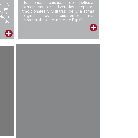
descubrirás paisajes de película,
vo y
participarás en divertidos deportes
s que
tradicionales y visitarás, de una forma
En el
original, los monumentos más
da, a
característicos del norte de España.
ón de