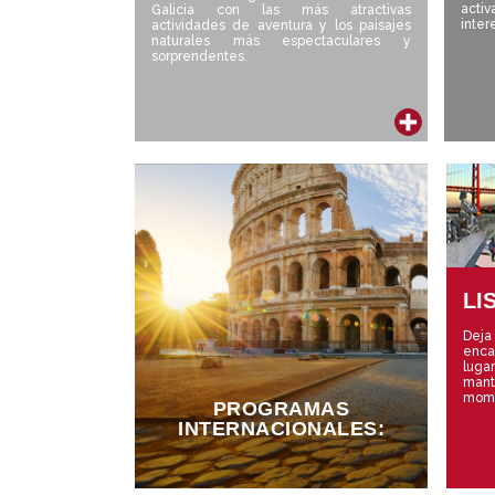
acti
Galicia con las más atractivas
inter
actividades de aventura y los paisajes
naturales más espectaculares y
sorprendentes.
LI
Dej
enca
luga
mant
mom
PROGRAMAS
INTERNACIONALES: