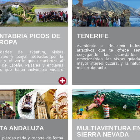
NTABRIA PICOS DE
TENERIFE
ROPA
Aventúrate a descubrir todo
atractivos que te ofrece Tene
vidades de aventura, visitas
conjugando las actividades
urales y playa, rodeados por la
emocionantes, las visitas guiad
a y el verde que caracteriza al
mayor interés cultural y la natu
e de España. Paisajes y enclaves
más exuberante.
os que harán inolvidable vuestro
TA ANDALUZA
MULTIAVENTURA E
SIERRA NEVADA
e pierdas nada y recorre de forma