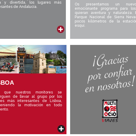
va y divertida, los lugares más
Os presentamos un nue
esantes de Andalucía.
emocionante programa para lo
quieran aventura y naturaleza. 
Parque Nacional de Sierra Neva
pocos kilómetros de la estaci
esquí.
SBOA
a que nuestros monitores se
rguen de llevar al grupo por los
res más interesantes de Lisboa,
eniendo la motivación en todo
ento.