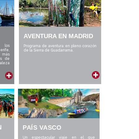
AVENTURA EN MADRID
s los
Programa de aventura en pleno corazón
rife,
de la Sierra de Guadarrama.
 más
as de
raleza
N
PAÍS VASCO
Un espectacular viaje en el que