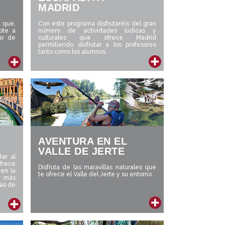
MADRID
a que,
Con este programa disfrutaréis del gran
pte a
número de actividades lúdicas y
tar de
culturales que ofrece Madrid
permitiendo disfrutar a los profesores
tanto como los alumnos.
AVENTURA EN EL
VALLE DE JERTE
tar al
ofrece
Disfruta de las maravillas naturales que
 en la
te ofrece el Valle del Jerte y su entorno.
s más
das de