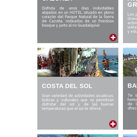
GR
Disfruta de unos días inolvidables
alojados en un HOTEL situado en pleno
Les 
corazón del Parque Natural de la Sierra
Gran
de Cazorla, rodeados de un frondoso
acti
bosque y junto al río Guadalquivir.
visit
y ed
BA
COSTA DEL SOL
Te s
Gran variedad de actividades acuáticas,
hemo
lúdicas y culturales que os permitirán
de l
disfrutar del sol y de las buenas
ofrec
temperaturas que el sur te ofrece.