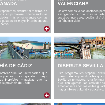
ANADA
VALENCIANA
proponemos disfrutar al máximo de
Os ofrecemos varias opciones par
ada en primavera, combinando las
escogiendo la que más se ada
vidades más emocionantes con las
vuestros intereses, podáis disfru
as guiadas de mayor interés cultural
un fabuloso viaje.
ucativo.
HÍA DE CÁDIZ
DISFRUTA SEVILLA
orprenderán las actividades que
Este programa les propone disfru
s preparado escogiendo lo mejor
máximo de las posibilidades que 
as increíbles maravillas que te
Sevilla en primavera. Una fórmula
e la provincia de Cádiz.
que conjugamos las actividade
emocionantes con las visitas guia
mayor interés cultural y educativo.