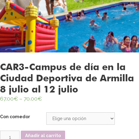
CAR3-Campus de día en la
Ciudad Deportiva de Armilla
8 julio al 12 julio
67.00
€
–
70.00
€
Con comedor
Cantidad
Añadir al carrito