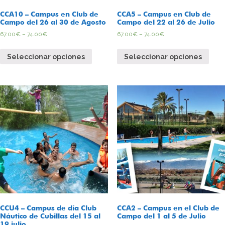
CCA10 – Campus en Club de
CCA5 – Campus en Club de
Campo del 26 al 30 de Agosto
Campo del 22 al 26 de Julio
67.00
€
–
74.00
€
67.00
€
–
74.00
€
Seleccionar opciones
Seleccionar opciones
CCU4 – Campus de día Club
CCA2 – Campus en el Club de
Náutico de Cubillas del 15 al
Campo del 1 al 5 de Julio
19 julio