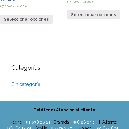
67.00
€
–
74.00
€
67.00
€
–
69.00
€
Seleccionar opciones
Seleccionar opciones
Categorías
Sin categoría
Teléfonos Atención al cliente
Madrid -
91 038 20 21
| Granada -
958 26 24 14
| Alicante -
965 64 17 24
| Sevilla -
955 25 25 01
| Málaga -
951 834 834
|