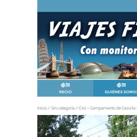
Saltar
al
contenido
INICIO
QUIÉNES SOMO
Inicio
/
Sin categoría
/ CA2 – Campamento de Cazorla 7 d