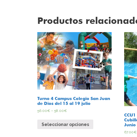
Productos relacionad
Turno 4 Campus Colegio San Juan
de Dios del 15 al 19 julio
56.00
€
–
58.00
€
CCU1 
Cubill
Seleccionar opciones
Junio
67.00
€