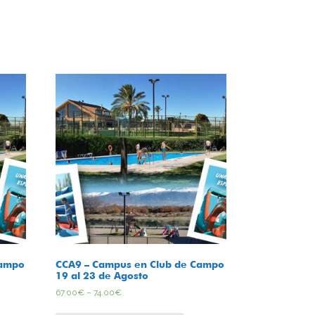
Campo
CCA9 – Campus en Club de Campo
19 al 23 de Agosto
67.00
€
–
74.00
€