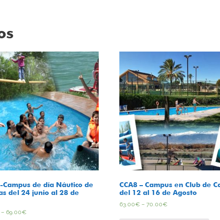
os
-Campus de día Náutico de
CCA8 – Campus en Club de 
as del 24 junio al 28 de
del 12 al 16 de Agosto
63.00
€
–
70.00
€
–
69.00
€