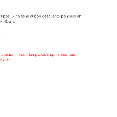
rupos. Si no tiene cupón descuento póngase en
58262414.
o
inscripción no queden plazas disponibles, nos
262414.