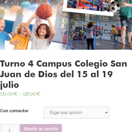
Turno 4 Campus Colegio San
Juan de Dios del 15 al 19
julio
56.00
€
–
58.00
€
Con comedor
Cantidad
Añadir al carrito