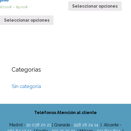
julio
Seleccionar opciones
67.00
€
–
69.00
€
Seleccionar opciones
Categorías
Sin categoría
Teléfonos Atención al cliente
Madrid -
91 038 20 21
| Granada -
958 26 24 14
| Alicante -
965 64 17 24
| Sevilla -
955 25 25 01
| Málaga -
951 834 834
|