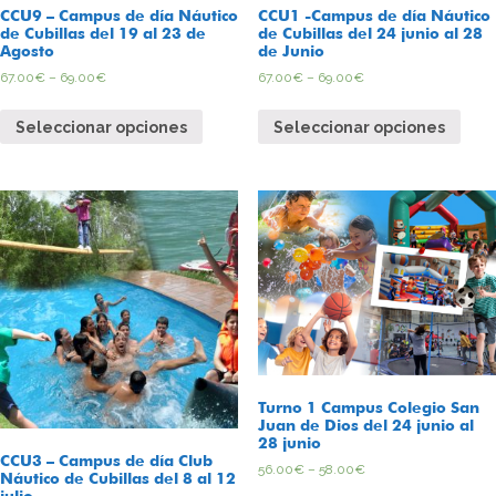
CCU9 – Campus de día Náutico
CCU1 -Campus de día Náutico
de Cubillas del 19 al 23 de
de Cubillas del 24 junio al 28
Agosto
de Junio
67.00
€
–
69.00
€
67.00
€
–
69.00
€
Seleccionar opciones
Seleccionar opciones
Turno 1 Campus Colegio San
Juan de Dios del 24 junio al
28 junio
CCU3 – Campus de día Club
56.00
€
–
58.00
€
Náutico de Cubillas del 8 al 12